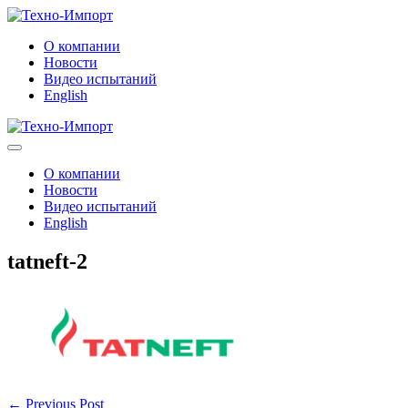
Skip
to
О компании
content
Новости
Видео испытаний
English
Menu
Toggle
О компании
Новости
Видео испытаний
English
tatneft-2
Post
← Previous Post