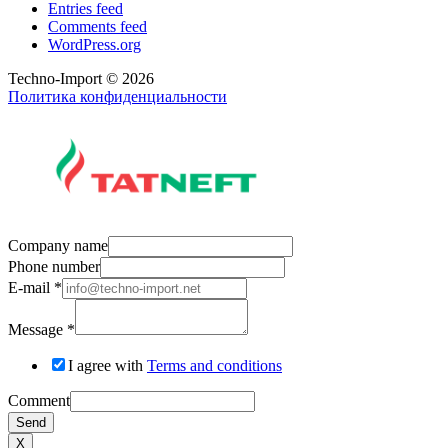
Entries feed
Comments feed
WordPress.org
Techno-Import © 2026
Политика конфиденциальности
Company name
Phone number
E-mail
*
Message
*
I agree with
Terms and conditions
Comment
Send
X