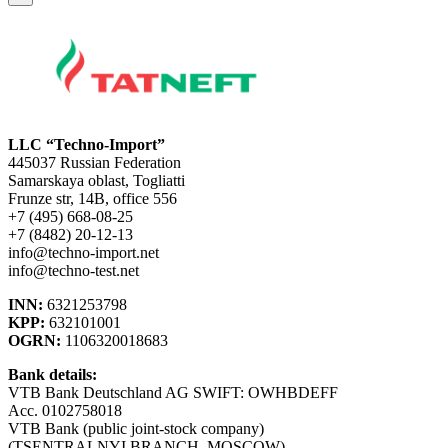
LLC “Techno-Import”
445037 Russian Federation
Samarskaya oblast, Togliatti
Frunze str, 14B, office 556
+7 (495) 668-08-25
+7 (8482) 20-12-13
info@techno-import.net
info@techno-test.net
INN:
6321253798
KPP:
632101001
OGRN:
1106320018683
Bank details:
VTB Bank Deutschland AG SWIFT: OWHBDEFF
Acc. 0102758018
VTB Bank (public joint-stock company)
(TSENTRALNYI BRANCH, MOSCOW)