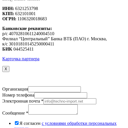
ИНН:
6321253798
КПП:
632101001
ОГРН:
1106320018683
Банковские реквизиты:
р/с 40702810611240004510
Филиал “Центральный” Банка ВТБ (ПАО) г. Москва,
к/с 30101810145250000411
БИК
044525411
Карточка партнера
X
Организация
Номер телефона
Электронная почта
*
Сообщение
*
Я согласен
c условиями обработки персональных