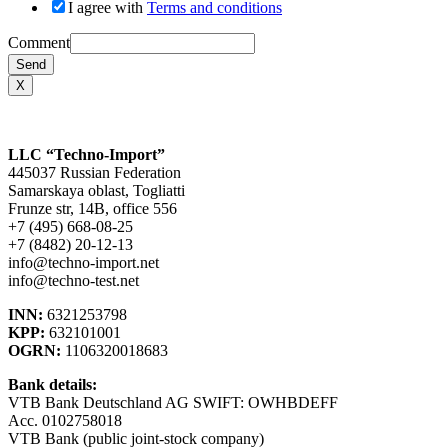
I agree with
Terms and conditions
Comment
Send
X
LLC “Techno-Import”
445037 Russian Federation
Samarskaya oblast, Togliatti
Frunze str, 14B, office 556
+7 (495) 668-08-25
+7 (8482) 20-12-13
info@techno-import.net
info@techno-test.net
INN:
6321253798
KPP:
632101001
OGRN:
1106320018683
Bank details:
VTB Bank Deutschland AG SWIFT: OWHBDEFF
Acc. 0102758018
VTB Bank (public joint-stock company)