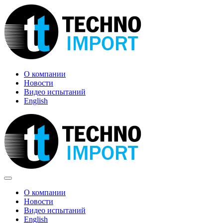
Skip
to
content
О компании
Новости
Видео испытаний
English
Menu
Toggle
О компании
Новости
Видео испытаний
English