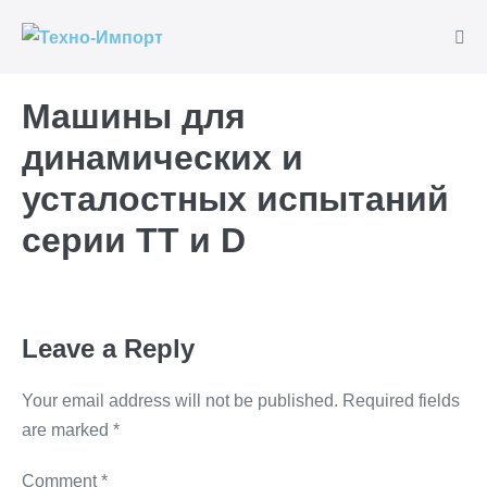
Skip
to
Me
Tog
content
Машины для
динамических и
усталостных испытаний
серии TT и D
Leave a Reply
Your email address will not be published.
Required fields
are marked
*
Comment
*