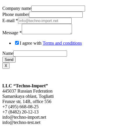
Company name
Phone number
E-mail
*
Message
*
I agree with
Terms and conditions
Name
Send
X
LLC “Techno-Import”
445037 Russian Federation
Samarskaya oblast, Togliatti
Frunze str, 14B, office 556
+7 (495) 668-08-25
+7 (8482) 20-12-13
info@techno-import.net
info@techno-test.net