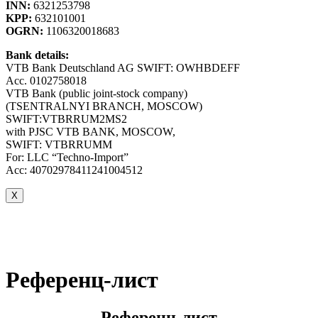
INN:
6321253798
KPP:
632101001
OGRN:
1106320018683
Bank details:
VTB Bank Deutschland AG SWIFT: OWHBDEFF
Acc. 0102758018
VTB Bank (public joint-stock company)
(TSENTRALNYI BRANCH, MOSCOW)
SWIFT:VTBRRUM2MS2
with PJSC VTB BANK, MOSCOW,
SWIFT: VTBRRUMM
For: LLC “Techno-Import”
Acc: 40702978411241004512
X
Референц-лист
Референц-лист