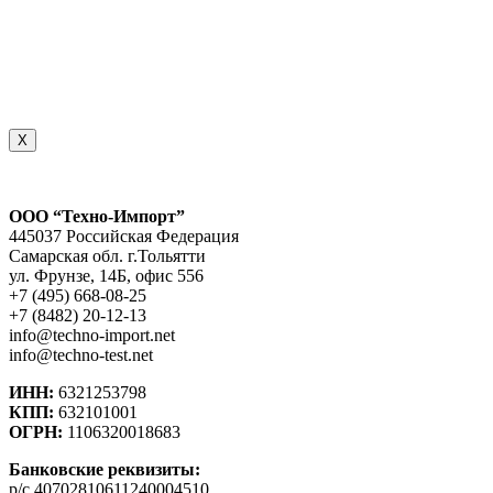
X
ООО “Техно-Импорт”
445037 Российская Федерация
Самарская обл. г.Тольятти
ул. Фрунзе, 14Б, офис 556
+7 (495) 668-08-25
+7 (8482) 20-12-13
info@techno-import.net
info@techno-test.net
ИНН:
6321253798
КПП:
632101001
ОГРН:
1106320018683
Банковские реквизиты:
р/с 40702810611240004510